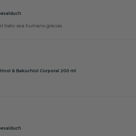
Besalduch
l trato sea humano.gracias
tinol & Bakuchiol Corporal 200 ml
Besalduch