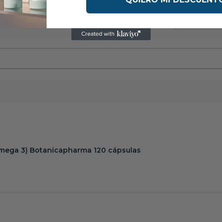
2
eseñas.
1
mega 3) Botanicapharma 120 cápsulas