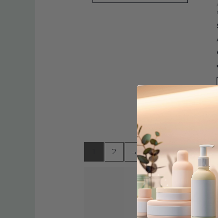
1
2
→
4,9