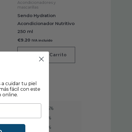
Acondicionadores y
mascarillas
Sendo Hydration
Acondicionador Nutritivo
250 ml
€
9.20
IVA incluido
Añadir Al Carrito
 cuidar tu piel
ás fácil con este
 online.
95%
3%
2%
O