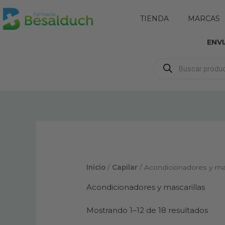
Ir
Abrir TIENDA
TIENDA
MARCAS
al
contenido
ENV
Búsqueda
de
productos
Inicio
/
Capilar
/ Acondicionadores y mas
Acondicionadores y mascarillas
Mostrando 1–12 de 18 resultados