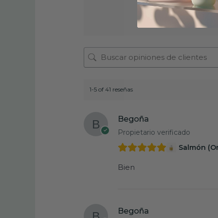
Basado en 41 r
1-5 of 41 reseñas
Begoña
Propietario verificado
Salmón (O
Bien
Begoña