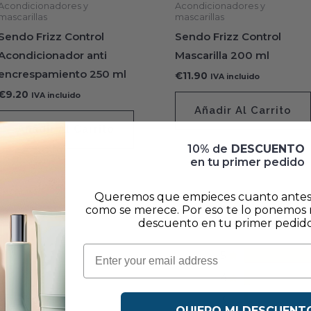
Acondicionadores y
Acondicionadores y
mascarillas
mascarillas
Sendo Frizz Control
Sendo Frizz Control
Acondicionador anti
Mascarilla 200 ml
encrespamiento 250 ml
€
11.90
IVA incluido
€
9.20
IVA incluido
Añadir Al Carrito
Añadir Al Carrito
10% de
DESCUENTO
en tu primer pedido
Queremos que empieces cuanto antes a
como se merece. Por eso te lo ponemos m
descuento en tu primer pedido
5
4
3
QUIERO MI DESCUENT