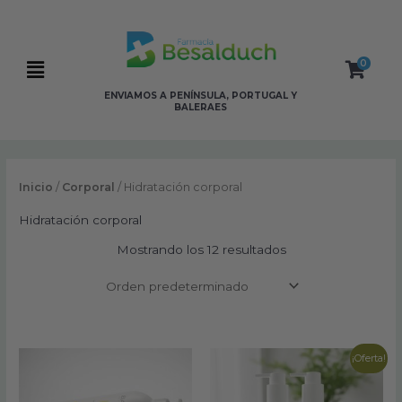
Ir
al
contenido
0
Flyout
ENVIAMOS A PENÍNSULA, PORTUGAL Y
Menu
BALERAES
Inicio
/
Corporal
/ Hidratación corporal
Hidratación corporal
Mostrando los 12 resultados
El
El
¡Oferta!
precio
precio
original
actual
era:
es: