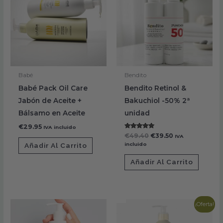
€49.40.
€39.50.
Babé
Bendito
Babé Pack Oil Care
Bendito Retinol &
Jabón de Aceite +
Bakuchiol -50% 2ª
Bálsamo en Aceite
unidad
€
29.95
IVA incluido
Valorado con
€
49.40
€
39.50
IVA
5.00
incluido
Añadir Al Carrito
de 5
Añadir Al Carrito
El
El
¡Oferta!
precio
precio
original
actual