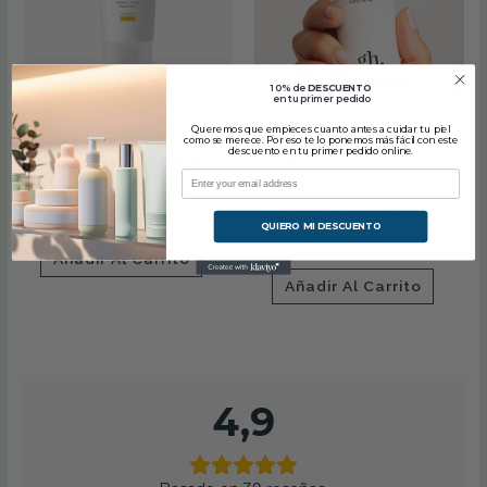
10% de
DESCUENTO
en tu primer pedido
Babé
Corporal
Queremos que empieces cuanto antes a cuidar tu piel
Babé Crema para pies
Gh Gema Herrerías x
como se merece. Por eso te lo ponemos más fácil con este
descuento en tu primer pedido online.
reparadora Urea 10%
Boticaria García Mano
100ml
de Santo Crema
reparadora 50 ml
€
8.60
IVA incluido
QUIERO MI DESCUENTO
€
18.55
IVA incluido
Añadir Al Carrito
Añadir Al Carrito
4,9