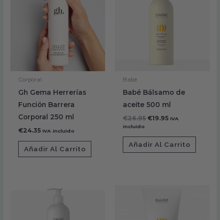
era:
es:
€26.95.
€19.95.
Corporal
Babé
Gh Gema Herrerías
Babé Bálsamo de
Función Barrera
aceite 500 ml
Corporal 250 ml
€
26.95
€
19.95
IVA
incluido
€
24.35
IVA incluido
Añadir Al Carrito
Añadir Al Carrito