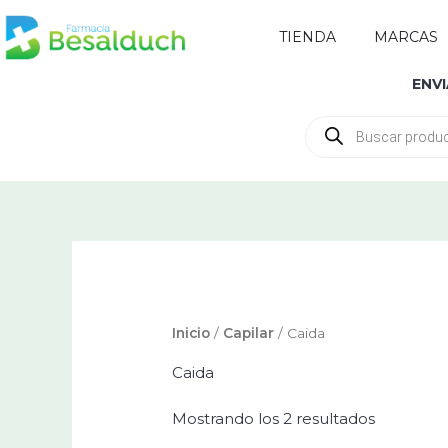
Ir
Abrir TIENDA
TIENDA
MARCAS
al
contenido
ENV
Búsqueda
de
productos
Inicio
/
Capilar
/ Caida
Caida
Mostrando los 2 resultados