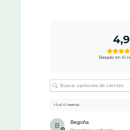
4,9
Basado en 41 r
1-5 of 41 reseñas
Begoña