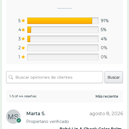
5
91%
4
5%
3
4%
2
0%
1
0%
Buscar
1-5 of 44 reseñas
Marta S.
agosto 8, 2026
Propietario verificado
Babé Lip & Cheek Color Balm