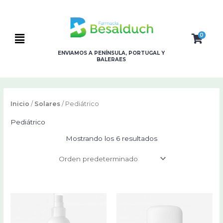
Ir
al
contenido
0
Flyout
ENVIAMOS A PENÍNSULA, PORTUGAL Y
Menu
BALERAES
Inicio
/
Solares
/ Pediátrico
Pediátrico
Mostrando los 6 resultados