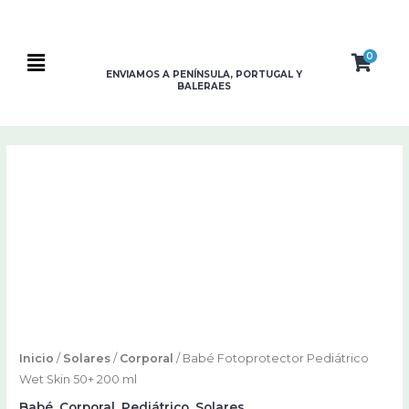
Ir
al
contenido
0
Flyout
ENVIAMOS A PENÍNSULA, PORTUGAL Y
BALERAES
Menu
Inicio
/
Solares
/
Corporal
/ Babé Fotoprotector Pediátrico
Wet Skin 50+ 200 ml
Babé
,
Corporal
,
Pediátrico
,
Solares