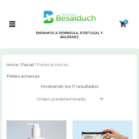
Ir
al
contenido
0
Flyout
ENVIAMOS A PENÍNSULA, PORTUGAL Y
Menu
BALERAES
Inicio
/
Facial
/ Pieles acneicas
Pieles acneicas
Mostrando los 11 resultados