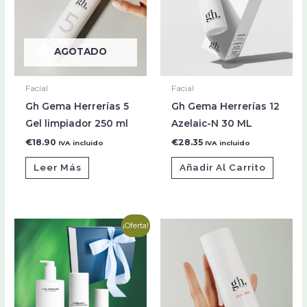
AGOTADO
Facial
Facial
Gh Gema Herrerías 5
Gh Gema Herrerías 12
Gel limpiador 250 ml
Azelaic-N 30 ML
€
18.90
€
28.35
IVA incluido
IVA incluido
Leer Más
Añadir Al Carrito
El
El
¡Oferta!
precio
precio
original
actual
era:
es:
€82.50.
€72.50.