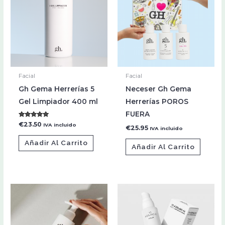
Facial
Facial
Gh Gema Herrerías 5
Neceser Gh Gema
Gel Limpiador 400 ml
Herrerías POROS
FUERA
Valorado con
€
23.50
IVA incluido
€
25.95
IVA incluido
5.00
de 5
Añadir Al Carrito
Añadir Al Carrito