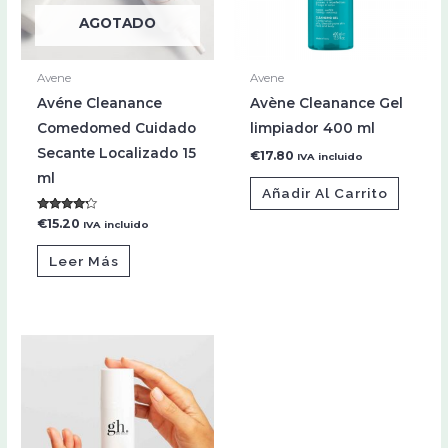
AGOTADO
Avene
Avene
Avéne Cleanance
Avène Cleanance Gel
Comedomed Cuidado
limpiador 400 ml
Secante Localizado 15
€
17.80
IVA incluido
ml
Añadir Al Carrito
Valorado
€
15.20
IVA incluido
con
4.00
de 5
Leer Más