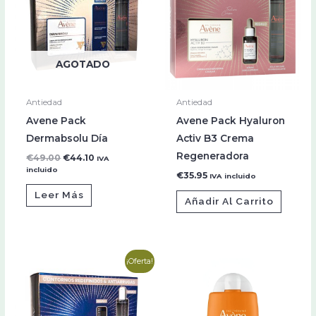
€49.00.
€44.10.
AGOTADO
Antiedad
Antiedad
Avene Pack
Avene Pack Hyaluron
Dermabsolu Día
Activ B3 Crema
Regeneradora
€
49.00
€
44.10
IVA
incluido
€
35.95
IVA incluido
Leer Más
Añadir Al Carrito
El
El
¡Oferta!
precio
precio
original
actual
era:
es:
€50.75.
€40.75.