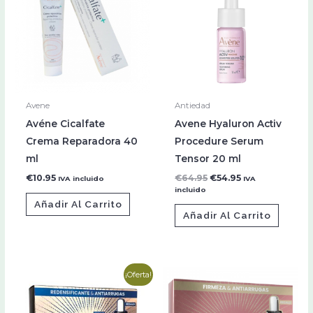
€64.95.
€54.95.
Avene
Antiedad
Avéne Cicalfate
Avene Hyaluron Activ
Crema Reparadora 40
Procedure Serum
ml
Tensor 20 ml
€
10.95
€
64.95
€
54.95
IVA incluido
IVA
incluido
Añadir Al Carrito
Añadir Al Carrito
El
El
¡Oferta!
precio
precio
original
actual
era:
es: