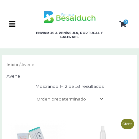
Ir
al
contenido
0
Flyout
ENVIAMOS A PENÍNSULA, PORTUGAL Y
Menu
BALERAES
Inicio
/ Avene
Avene
Mostrando 1–12 de 53 resultados
El
El
¡Oferta!
precio
precio
original
actual
era:
es: