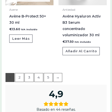
Avene
Antiedad
Avène B-Protect 50+
Avéne Hyaluron Activ
30 ml
B3 Serum
concentrado
€
13.60
IVA incluido
voluminizador 30 ml
Leer Más
€
37.50
IVA incluido
Añadir Al Carrito
1
2
3
4
5
→
4,9
Basado en 44 reseñas.