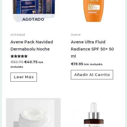
AGOTADO
Antiedad
Avene
Avene Pack Navidad
Avene Ultra Fluid
Dermabsolu Noche
Radiance SPF 50+ 50
ml
Valorado con
€
50.75
€
40.75
IVA
€
19.95
IVA incluido
5.00
incluido
de 5
Añadir Al Carrito
Leer Más