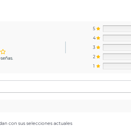
5
4
3
2
señas.
1
idan con sus selecciones actuales