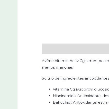
Descripción
Avène Vitamin Activ Cg serum posee
menos manchas.
Su trío de ingredientes antioxidantes
Vitamina Cg (Ascorbyl glucósid
Niacinamida: Antioxidante, de
Bakuchiol: Antioxidante, estimu