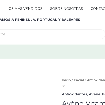
Abrir MARCAS
LOS MÁS VENDIDOS
SOBRE NOSOTRAS
CONTA
IAMOS A PENÍNSULA, PORTUGAL Y BALEARES
Avène
Inicio
/
Facial
/
Antioxidan
ml
Vitamin
Activ
Antioxidantes
,
Avene
,
F
Cg
Avène Vitam