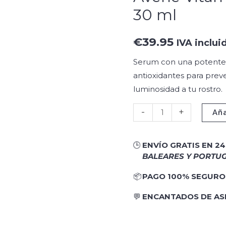
serum
30 ml
30
ml
€
39.95
IVA inclui
cantidad
Serum con una potente 
antioxidantes para preve
luminosidad a tu rostro.
-
+
Aña
🕒
ENVÍO GRATIS EN 2
BALEARES Y PORTUG
📦
PAGO 100% SEGURO
💬
ENCANTADOS DE A