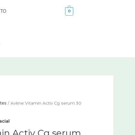
CTO
0
tes
/ Avène Vitamin Activ Cg serum 30
acial
in Activ Cg serum