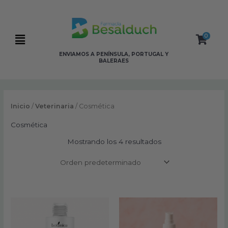
Ir
al
contenido
0
Flyout
ENVIAMOS A PENÍNSULA, PORTUGAL Y
Menu
BALERAES
Inicio
/
Veterinaria
/ Cosmética
Cosmética
Mostrando los 4 resultados