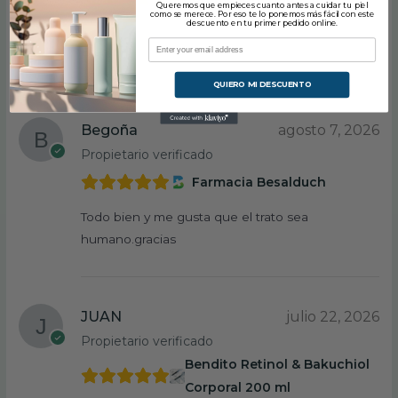
Queremos que empieces cuanto antes a cuidar tu piel
como se merece. Por eso te lo ponemos más fácil con este
cápsulas
descuento en tu primer pedido online.
Bien
QUIERO MI DESCUENTO
Begoña
agosto 7, 2026
Propietario verificado
Farmacia Besalduch
Todo bien y me gusta que el trato sea
humano.gracias
JUAN
julio 22, 2026
Propietario verificado
Bendito Retinol & Bakuchiol
Corporal 200 ml