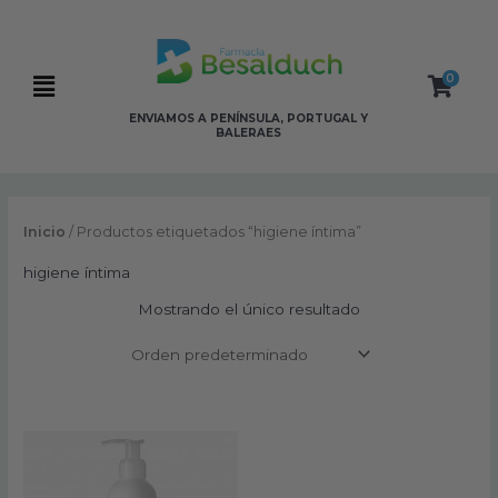
Ir
al
contenido
0
Flyout
ENVIAMOS A PENÍNSULA, PORTUGAL Y
Menu
BALERAES
Inicio
/ Productos etiquetados “higiene íntima”
higiene íntima
Mostrando el único resultado