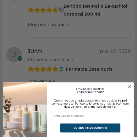
Bendito Retinol & Bakuchiol
Corporal 200 ml
Muy buen producto
JUAN
julio 22, 2026
Propietario verificado
Farmacia Besalduch
Todo genial !!
10% de
DESCUENTO
en tu primer pedido
Queremos que empieces cuanto antes a cuidar tu piel
como se merece. Por eso te lo ponemos más fácil con este
Mercedes del Estal García
julio 5, 2026
descuento en tu primer pedido online.
Propietario verificado
Bendito DMAE & PÉPTIDOS
QUIERO MI DESCUENTO
200 ml+100 ml EDICIÓN