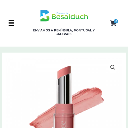
Ir
al
contenido
0
Flyout
ENVIAMOS A PENÍNSULA, PORTUGAL Y
BALERAES
Menu