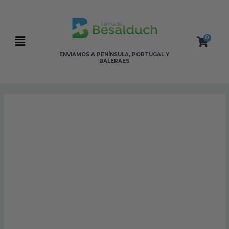
Ir
al
contenido
0
Flyout
ENVIAMOS A PENÍNSULA, PORTUGAL Y
BALERAES
Menu
Avéne
Couvrance
Polvos
Mosaico
Buena
cara
cantidad