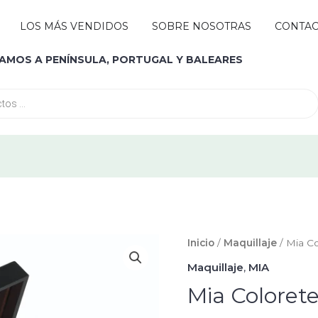
Abrir MARCAS
LOS MÁS VENDIDOS
SOBRE NOSOTRAS
CONTA
IAMOS A PENÍNSULA, PORTUGAL Y BALEARES
Mia
Inicio
/
Maquillaje
/ Mia C
Colorete
Maquillaje
,
MIA
Rosy
Mia Coloret
Peach