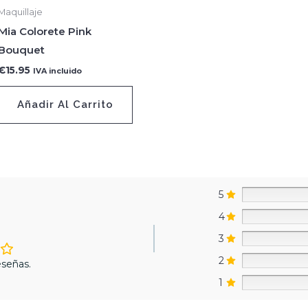
Maquillaje
Mia Colorete Pink
Bouquet
€
15.95
IVA incluido
Añadir Al Carrito
5
4
3
2
señas.
1