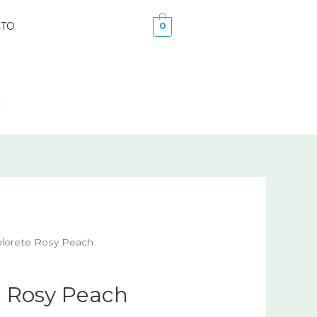
CTO
0
olorete Rosy Peach
e Rosy Peach