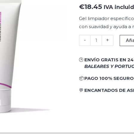
cantidad
€
18.45
IVA inclui
Gel limpiador específico
con suavidad y ayuda a r
-
+
Aña
🕒
ENVÍO GRATIS EN 2
BALEARES Y PORTUG
📦
PAGO 100% SEGURO
💬
ENCANTADOS DE A