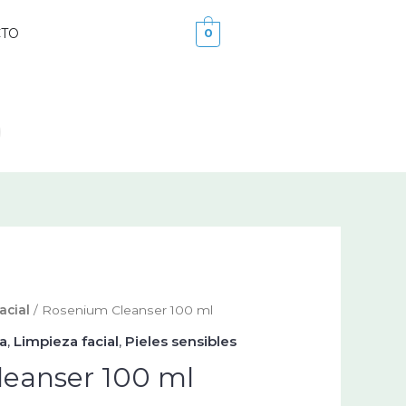
CTO
0
acial
/ Rosenium Cleanser 100 ml
a
,
Limpieza facial
,
Pieles sensibles
eanser 100 ml