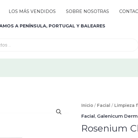
Abrir MARCAS
LOS MÁS VENDIDOS
SOBRE NOSOTRAS
CONTA
IAMOS A PENÍNSULA, PORTUGAL Y BALEARES
Rosenium
Inicio
/
Facial
/
Limpieza f
Cleanser
Facial
,
Galenicum Derm
100
Rosenium Cl
ml