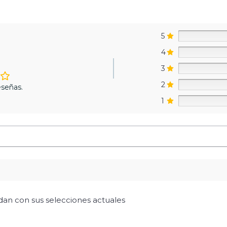
5
4
3
2
señas.
1
idan con sus selecciones actuales