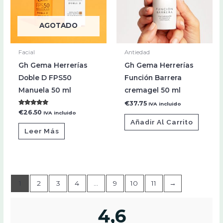
AGOTADO
Facial
Antiedad
Gh Gema Herrerías
Gh Gema Herrerías
Doble D FPS50
Función Barrera
Manuela 50 ml
cremagel 50 ml
€
37.75
IVA incluido
Valorado con
€
26.50
IVA incluido
5.00
Añadir Al Carrito
de 5
Leer Más
1
2
3
4
…
9
10
11
→
4,6