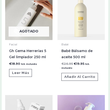
original
actual
era:
es:
€26.95.
€19.95.
AGOTADO
Facial
Babé
Gh Gema Herrerías 5
Babé Bálsamo de
Gel limpiador 250 ml
aceite 500 ml
€
18.90
€
26.95
€
19.95
IVA incluido
IVA
incluido
Leer Más
Añadir Al Carrito