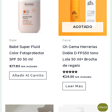
AGOTADO
Babé
Facial
Babé Super Fluid
Gh Gema Herrerías
Color Fotoprotector
Doble D FPS50 tono
SPF 50 50 ml
Lola 50 ml+ Brocha
de regalo
€
17.80
IVA incluido
Añadir Al Carrito
Valorado con
€
26.50
IVA incluido
5.00
de 5
Leer Más
El
El
¡Oferta!
precio
precio