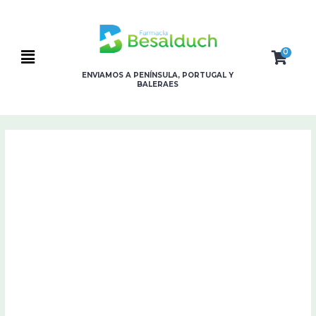
Ir
al
contenido
0
Flyout
ENVIAMOS A PENÍNSULA, PORTUGAL Y
BALERAES
Menu
MIA
Esmalte
Subtle
Orchid
11
ml
cantidad